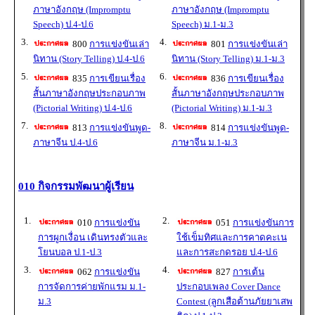
ภาษาอังกฤษ (Impromptu
ภาษาอังกฤษ (Impromptu
Speech) ป.4-ป.6
Speech) ม.1-ม.3
3.
4.
800
การแข่งขันเล่า
801
การแข่งขันเล่า
นิทาน (Story Telling) ป.4-ป.6
นิทาน (Story Telling) ม.1-ม.3
5.
6.
835
การเขียนเรื่อง
836
การเขียนเรื่อง
สั้นภาษาอังกฤษประกอบภาพ
สั้นภาษาอังกฤษประกอบภาพ
(Pictorial Writing) ป.4-ป.6
(Pictorial Writing) ม.1-ม.3
7.
8.
813
การแข่งขันพูด-
814
การแข่งขันพูด-
ภาษาจีน ป.4-ป.6
ภาษาจีน ม.1-ม.3
010 กิจกรรมพัฒนาผู้เรียน
1.
2.
010
การแข่งขัน
051
การแข่งขันการ
การผูกเงื่อน เดินทรงตัวและ
ใช้เข็มทิศและการคาดคะเน
โยนบอล ป.1-ป.3
และการสะกดรอย ป.4-ป.6
3.
4.
062
การแข่งขัน
827
การเต้น
การจัดการค่ายพักแรม ม.1-
ประกอบเพลง Cover Dance
ม.3
Contest (ลูกเสือต้านภัยยาเสพ