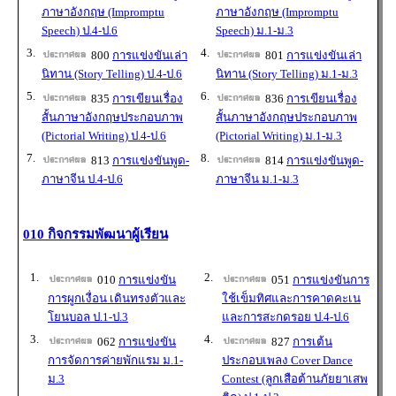
ภาษาอังกฤษ (Impromptu
ภาษาอังกฤษ (Impromptu
Speech) ป.4-ป.6
Speech) ม.1-ม.3
3.
4.
800
การแข่งขันเล่า
801
การแข่งขันเล่า
นิทาน (Story Telling) ป.4-ป.6
นิทาน (Story Telling) ม.1-ม.3
5.
6.
835
การเขียนเรื่อง
836
การเขียนเรื่อง
สั้นภาษาอังกฤษประกอบภาพ
สั้นภาษาอังกฤษประกอบภาพ
(Pictorial Writing) ป.4-ป.6
(Pictorial Writing) ม.1-ม.3
7.
8.
813
การแข่งขันพูด-
814
การแข่งขันพูด-
ภาษาจีน ป.4-ป.6
ภาษาจีน ม.1-ม.3
010 กิจกรรมพัฒนาผู้เรียน
1.
2.
010
การแข่งขัน
051
การแข่งขันการ
การผูกเงื่อน เดินทรงตัวและ
ใช้เข็มทิศและการคาดคะเน
โยนบอล ป.1-ป.3
และการสะกดรอย ป.4-ป.6
3.
4.
062
การแข่งขัน
827
การเต้น
การจัดการค่ายพักแรม ม.1-
ประกอบเพลง Cover Dance
ม.3
Contest (ลูกเสือต้านภัยยาเสพ