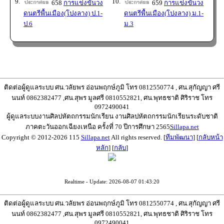
9.
10.
658
การแข่งขันวง
659
การแข่งขันวง
ดนตรีพื้นเมือง(โปงลาง) ป.1-
ดนตรีพื้นเมือง(โปงลาง) ม.1-
ป.6
ม.3
ติดต่อผู้ดูแลระบบ ศน.วลัยพร อ่อนพฤกษ์ภูมิ โทร 0812550774 , ศน.สุกัญญา ศรี
นนท์ 0862382477 ,ศน.สุพร มูลศรี 0810552821, ศน.พุทธชาติ ศิริราช โทร
0972490041
ผู้ดูแลระบบงานศิลปหัตถกรรมนักเรียน งานศิลปหัตถกรรมนักเรียนระดับชาติ
ภาคตะวันออกเฉียงเหนือ ครั้งที่ 70 ปีการศึกษา 2565
Sillapa.net
Copyright © 2012-2026 115
Sillapa.net
All rights reserved. [
ทีมพัฒนา
] [
กลับหน้า
หลัก
] [
กลับ
]
Realtime - Update: 2026-08-07 01:43:20
ติดต่อผู้ดูแลระบบ ศน.วลัยพร อ่อนพฤกษ์ภูมิ โทร 0812550774 , ศน.สุกัญญา ศรี
นนท์ 0862382477 ,ศน.สุพร มูลศรี 0810552821, ศน.พุทธชาติ ศิริราช โทร
0972490041