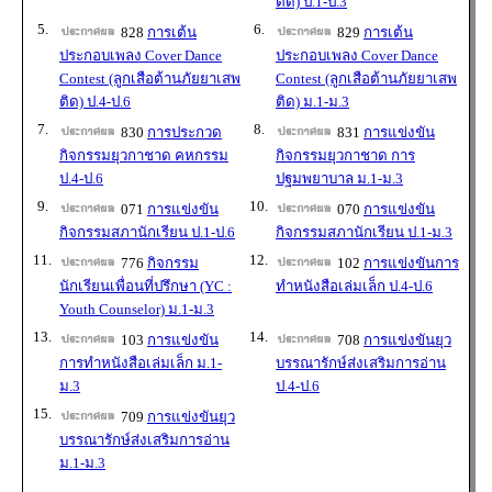
ติด) ป.1-ป.3
5.
6.
828
การเต้น
829
การเต้น
ประกอบเพลง Cover Dance
ประกอบเพลง Cover Dance
Contest (ลูกเสือต้านภัยยาเสพ
Contest (ลูกเสือต้านภัยยาเสพ
ติด) ป.4-ป.6
ติด) ม.1-ม.3
7.
8.
830
การประกวด
831
การแข่งขัน
กิจกรรมยุวกาชาด คหกรรม
กิจกรรมยุวกาชาด การ
ป.4-ป.6
ปฐมพยาบาล ม.1-ม.3
9.
10.
071
การแข่งขัน
070
การแข่งขัน
กิจกรรมสภานักเรียน ป.1-ป.6
กิจกรรมสภานักเรียน ป.1-ม.3
11.
12.
776
กิจกรรม
102
การแข่งขันการ
นักเรียนเพื่อนที่ปรึกษา (YC :
ทำหนังสือเล่มเล็ก ป.4-ป.6
Youth Counselor) ม.1-ม.3
13.
14.
103
การแข่งขัน
708
การแข่งขันยุว
การทำหนังสือเล่มเล็ก ม.1-
บรรณารักษ์ส่งเสริมการอ่าน
ม.3
ป.4-ป.6
15.
709
การแข่งขันยุว
บรรณารักษ์ส่งเสริมการอ่าน
ม.1-ม.3